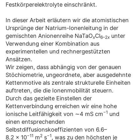
Festkörperelektrolyte einschränkt.
In dieser Arbeit erläutern wir die atomistischen
Ursprünge der Natrium-Ionenleitung in der
gemischten Anionenreihe NaTaO
Cl
unter
x
6–2
x
Verwendung einer Kombination aus
experimentellen und rechnergestützten
Ansätzen.
Wir zeigen, dass abhängig von der genauen
Stöchiometrie, ungeordnete, aber ausgedehnte
Kettenmotive als zentrale strukturelle Einheiten
auftreten, die die Ionenmobilität steuern.
Durch das gezielte Einstellen der
Kettenverbindung erreichen wir eine hohe
−1
ionische Leitfähigkeit von ∼4 mS cm
und
einen entsprechenden
Selbstdiffusionskoeffizienten von 6.6–
−11
2
−1
8.2 × 10
m
s
, was zu den höchsten je